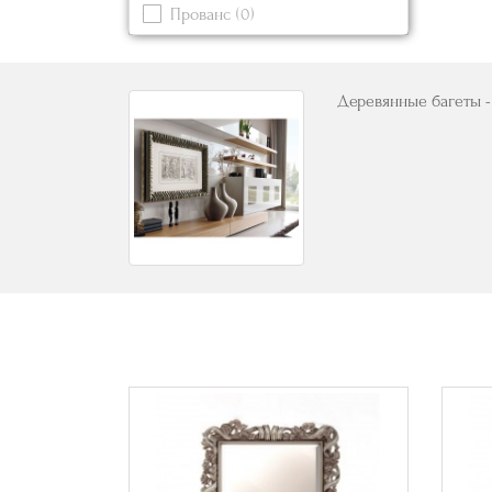
Прованс
(0)
Синий
(0)
Современный
Черный
(1)
Деревянные багеты -