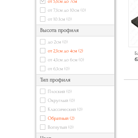
от 5,1см до 7см
от 7,1см до 10см
(0)
от 10.1см
(0)
Высота профиля
до 2см
(0)
от 2,1см до 4см
(2)
Б
6
от 4,1см до 6см
(0)
от 6,1см
(0)
Тип профиля
Плоский
(0)
Округлый
(0)
Классический
(0)
Обратный
(2)
Вогнутый
(0)