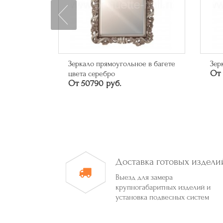
0 "На
Зеркало прямоугольное в багете
Зер
От 
цвета серебро
От 50790 руб.
Доставка готовых издели
Выезд для замера
крупногабаритных изделий и
установка подвесных систем