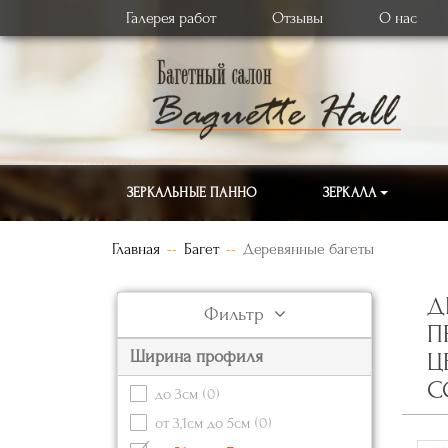
Галерея работ
Отзывы
О нас
ЗЕРКАЛЬНЫЕ ПАННО
ЗЕРКАЛА
Главная
Багет
Деревянные багеты
Д
Фильтр
П
Ширина профиля
Ц
С
до 3см
(0)
от 3,1см до 5см
(0)