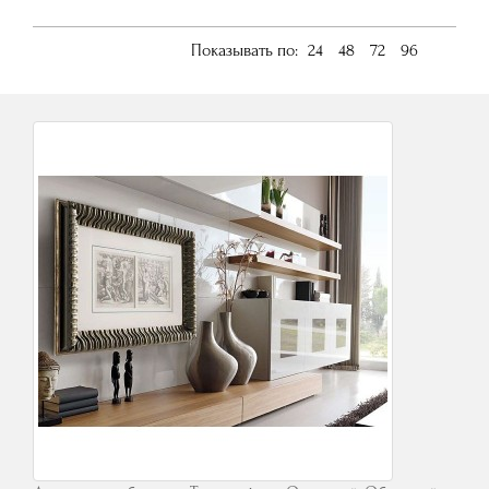
Показывать по:
24
48
72
96