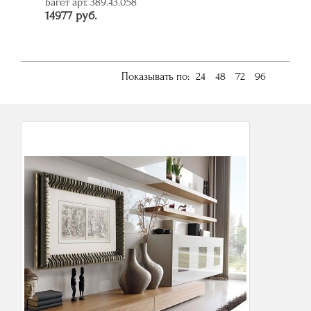
Багет арт. 389.43.058
14977 руб.
Показывать по:
24
48
72
96