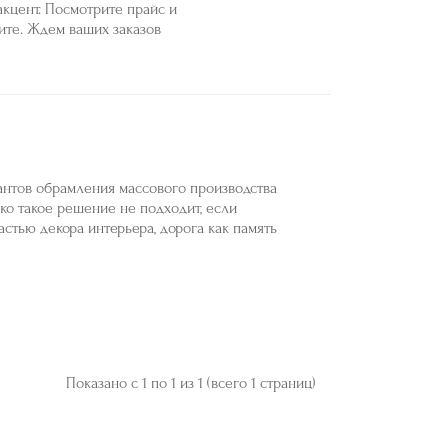
кцент. Посмотрите прайс и
ите. Ждем ваших заказов
антов обрамления массового производства
ко такое решение не подходит, если
стью декора интерьера, дорога как память
Показано с 1 по 1 из 1 (всего 1 страниц)