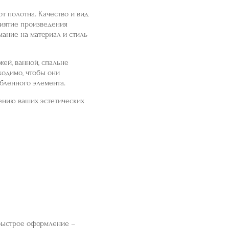
от полотна. Качество и вид
риятие произведения
мание на материал и стиль
жей, ванной, спальне
ходимо, чтобы они
бленного элемента.
ению ваших эстетических
 быстрое оформление –