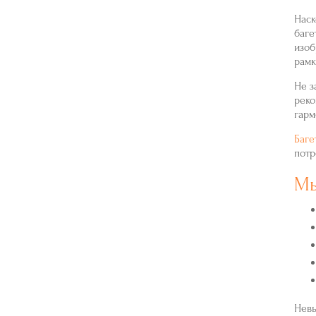
Наск
баге
изоб
рамк
Не з
реко
гарм
Баге
потр
Мы
Невы