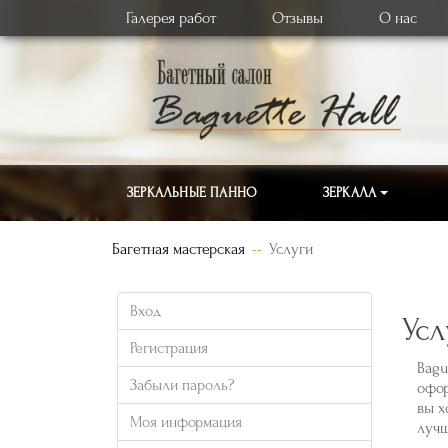
Галерея работ
Отзывы
О нас
ЗЕРКАЛЬНЫЕ ПАННО
ЗЕРКАЛА
Багетная мастерская
Услуги
Вход
Усл
Регистрация
Bagu
Забыли пароль?
офор
вы х
Моя информация
лучш