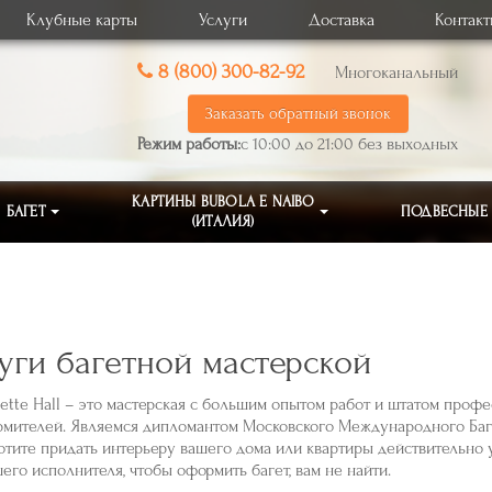
Клубные карты
Услуги
Доставка
Контак
8 (800) 300-82-92
Многоканальный
Заказать обратный звонок
Режим работы:
с 10:00 до 21:00 без выходных
КАРТИНЫ BUBOLA E NAIBO
БАГЕТ
ПОДВЕСНЫЕ
(ИТАЛИЯ)
уги багетной мастерской
ette Hall – это мастерская с большим опытом работ и штатом проф
мителей. Являемся дипломантом Московского Международного Баге
отите придать интерьеру вашего дома или квартиры действительно 
его исполнителя, чтобы оформить багет, вам не найти.