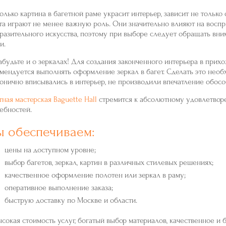
олько картина в багетной раме украсит интерьер, зависит не только 
та играют не менее важную роль. Они значительно влияют на восп
разительного искусства, поэтому при выборе следует обращать вни
и.
абудьте и о зеркалах! Для создания законченного интерьера в прихо
мендуется выполнять оформление зеркал в багет. Сделать это необ
онично вписывались в интерьер, не производили впечатление обосо
тная мастерская Baguette Hall
стремится к абсолютному удовлетвор
ебностей.
 обеспечиваем:
цены на доступном уровне;
выбор багетов, зеркал, картин в различных стилевых решениях;
качественное оформление полотен или зеркал в раму;
оперативное выполнение заказа;
быструю доставку по Москве и области.
сокая стоимость услуг, богатый выбор материалов, качественное и