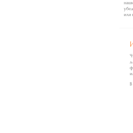
наши
убед
или 
Ч
д
ф
и
В