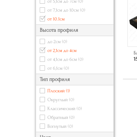
от 5,1см до 7см
(0)
от 7,1см до 10см
(0)
от 10.1см
Высота профиля
до 2см
(0)
от 2,1см до 4см
Б
1
от 4,1см до 6см
(0)
от 6,1см
(0)
Тип профиля
Плоский
(1)
Округлый
(0)
Классический
(0)
Обратный
(0)
Вогнутый
(0)