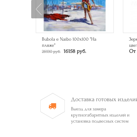
0 "Кольца"
Bubola e Naibo 100х100 "На
Зер
пляже"
цве
16158 руб.
От 
26930 руб.
Доставка готовых издели
Выезд для замера
крупногабаритных изделий и
установка подвесных систем