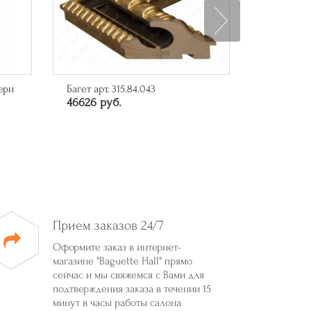
ерн
Багет арт. 315.84.043
Багет арт.
46626 руб.
10285 ру
Прием заказов 24/7
Оформите заказ в интернет-
магазине "Baguette Hall" прямо
сейчас и мы свяжемся с Вами для
подтверждения заказа в течении 15
минут в часы работы салона