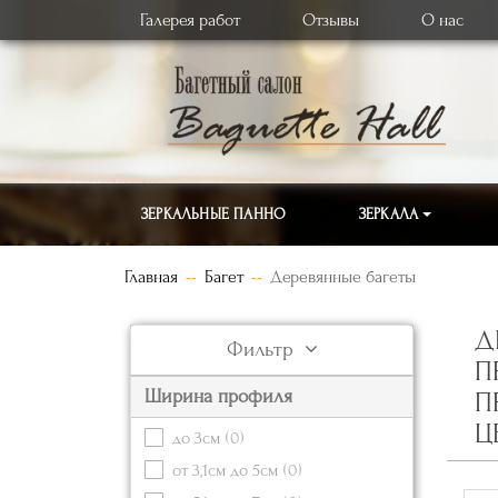
Галерея работ
Отзывы
О нас
ЗЕРКАЛЬНЫЕ ПАННО
ЗЕРКАЛА
Главная
Багет
Деревянные багеты
Д
Фильтр
П
Ширина профиля
П
Ц
до 3см
(0)
от 3,1см до 5см
(0)