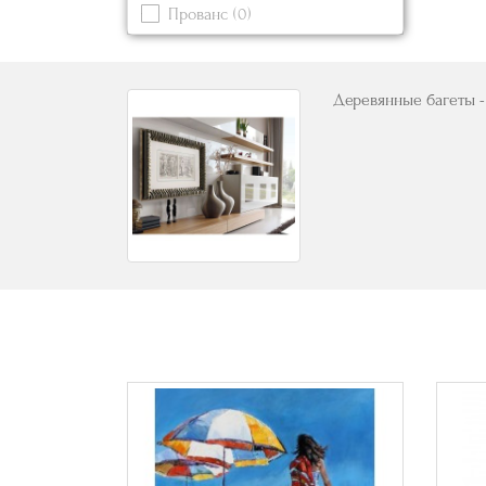
Прованс
(0)
Синий
(0)
Современный
(1)
Черный
(0)
Деревянные багеты - 