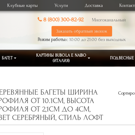
Клубные карты
Услуги
Доставка
Контак
8 (800) 300-82-92
Многоканальный
Заказать обратный звонок
Режим работы:
с 10:00 до 21:00 без выходных
КАРТИНЫ BUBOLA E NAIBO
БАГЕТ
ПОДВЕСНЫЕ
(ИТАЛИЯ)
ЕРЕВЯННЫЕ БАГЕТЫ ШИРИНА
Сортиров
РОФИЛЯ ОТ 10.1СМ, ВЫСОТА
РОФИЛЯ ОТ 2,1СМ ДО 4СМ,
ВЕТ СЕРЕБРЯНЫЙ, СТИЛЬ ЛОФТ