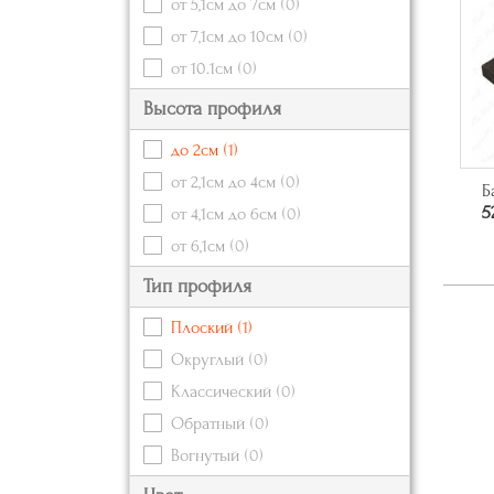
от 5,1см до 7см
(0)
от 7,1см до 10см
(0)
от 10.1см
(0)
Высота профиля
до 2см
(1)
от 2,1см до 4см
(0)
Б
5
от 4,1см до 6см
(0)
от 6,1см
(0)
Тип профиля
Плоский
(1)
Округлый
(0)
Классический
(0)
Обратный
(0)
Вогнутый
(0)