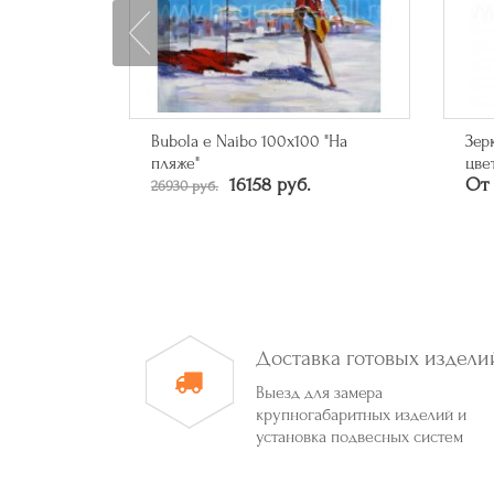
0 "На
Зеркало прямоугольное в багете
Зер
От 
цвета серебро
От 50790 руб.
Доставка готовых издели
Выезд для замера
крупногабаритных изделий и
установка подвесных систем