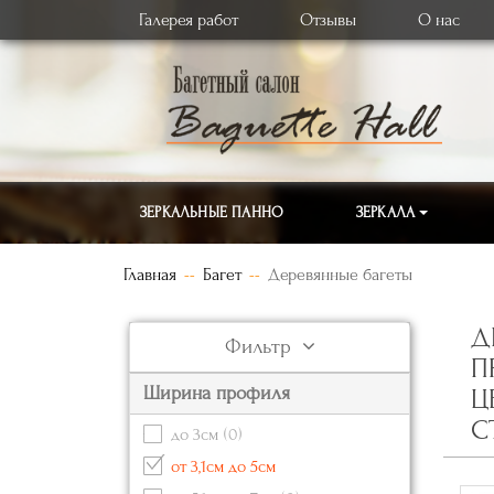
Галерея работ
Отзывы
О нас
ЗЕРКАЛЬНЫЕ ПАННО
ЗЕРКАЛА
Главная
Багет
Деревянные багеты
Д
Фильтр
П
Ширина профиля
Ц
С
до 3см
(0)
от 3,1см до 5см