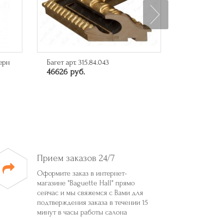
Багет арт. A-B110451
Арт-посте
10285 руб.
миллиард
6550 руб
Прием заказов 24/7
Оформите заказ в интернет-
магазине "Baguette Hall" прямо
сейчас и мы свяжемся с Вами для
подтверждения заказа в течении 15
минут в часы работы салона