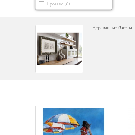
Прованс
(0)
Синий
(0)
Современный
Черный
(0)
Деревянные багеты -