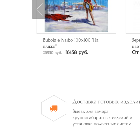
0 "На
Зеркало прямоугольное в багете
Зер
От 
цвета серебро
От 50790 руб.
Доставка готовых издели
Выезд для замера
крупногабаритных изделий и
установка подвесных систем