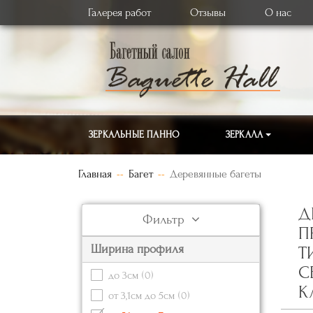
Галерея работ
Отзывы
О нас
ЗЕРКАЛЬНЫЕ ПАННО
ЗЕРКАЛА
Главная
Багет
Деревянные багеты
Д
Фильтр
П
Ширина профиля
Т
С
до 3см
(0)
К
от 3,1см до 5см
(0)