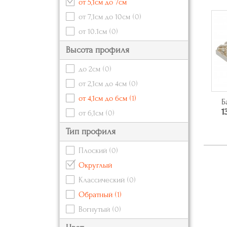
от 5,1см до 7см
от 7,1см до 10см
(0)
от 10.1см
(0)
Высота профиля
до 2см
(0)
от 2,1см до 4см
(0)
от 4,1см до 6см
(1)
Б
1
от 6,1см
(0)
Тип профиля
Плоский
(0)
Округлый
Классический
(0)
Обратный
(1)
Вогнутый
(0)