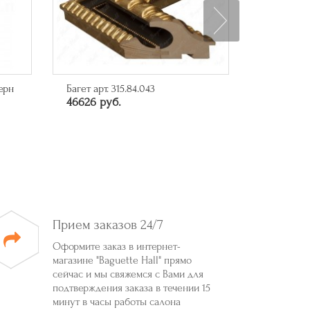
Багет арт. A-B110451
Арт-посте
10285 руб.
миллиард
6550 руб
Прием заказов 24/7
Оформите заказ в интернет-
магазине "Baguette Hall" прямо
сейчас и мы свяжемся с Вами для
подтверждения заказа в течении 15
минут в часы работы салона