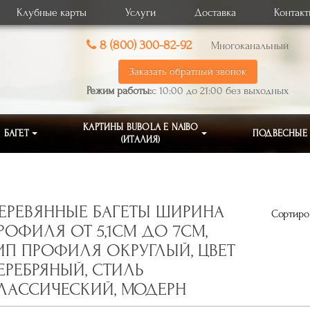
Клубные карты
Услуги
Доставка
Контак
8 (800) 300-82-92
Многоканальный
Заказать обратный звонок
Режим работы:
с 10:00 до 21:00 без выходных
КАРТИНЫ BUBOLA E NAIBO
БАГЕТ
ПОДВЕСНЫЕ
(ИТАЛИЯ)
ЕРЕВЯННЫЕ БАГЕТЫ ШИРИНА
Сортиров
РОФИЛЯ ОТ 5,1СМ ДО 7СМ,
ИП ПРОФИЛЯ ОКРУГЛЫЙ, ЦВЕТ
ЕРЕБРЯНЫЙ, СТИЛЬ
ЛАССИЧЕСКИЙ, МОДЕРН