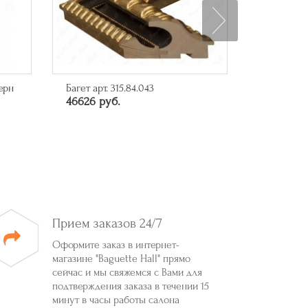
ерн
Багет арт. 315.84.043
Багет арт.
46626 руб.
10285 ру
Прием заказов 24/7
Оформите заказ в интернет-
магазине "Baguette Hall" прямо
сейчас и мы свяжемся с Вами для
подтверждения заказа в течении 15
минут в часы работы салона