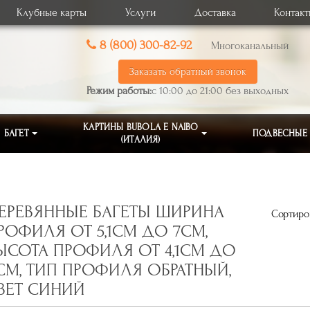
Клубные карты
Услуги
Доставка
Контак
8 (800) 300-82-92
Многоканальный
Заказать обратный звонок
Режим работы:
с 10:00 до 21:00 без выходных
КАРТИНЫ BUBOLA E NAIBO
БАГЕТ
ПОДВЕСНЫЕ
(ИТАЛИЯ)
ЕРЕВЯННЫЕ БАГЕТЫ ШИРИНА
Сортиров
РОФИЛЯ ОТ 5,1СМ ДО 7СМ,
ЫСОТА ПРОФИЛЯ ОТ 4,1СМ ДО
СМ, ТИП ПРОФИЛЯ ОБРАТНЫЙ,
ВЕТ СИНИЙ