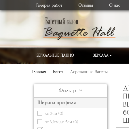
Галерея работ
Отзывы
О нас
ЗЕРКАЛЬНЫЕ ПАННО
ЗЕРКАЛА
Главная
Багет
Деревянные багеты
Д
Фильтр
П
Ширина профиля
В
6
до 3см
(0)
Ц
от 3,1см до 5см
(0)