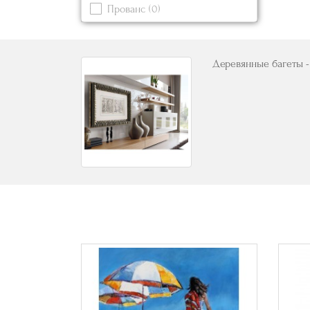
Прованс
(0)
Синий
Современный
(0)
Черный
(0)
Деревянные багеты - 