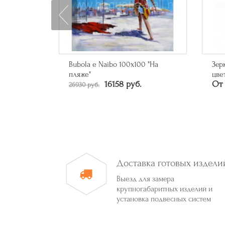
0 "Кольца"
Bubola e Naibo 100х100 "На
Зер
пляже"
цве
16158 руб.
От 
26930 руб.
Доставка готовых издели
Выезд для замера
крупногабаритных изделий и
установка подвесных систем