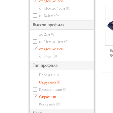
от 5,1см до 7см
от 7,1см до 10см
(0)
от 10.1см
(0)
Высота профиля
до 2см
(0)
от 2,1см до 4см
(0)
от 4,1см до 6см
Б
9
от 6,1см
(0)
Тип профиля
Плоский
(0)
Округлый
(1)
Классический
(0)
Обратный
Вогнутый
(0)