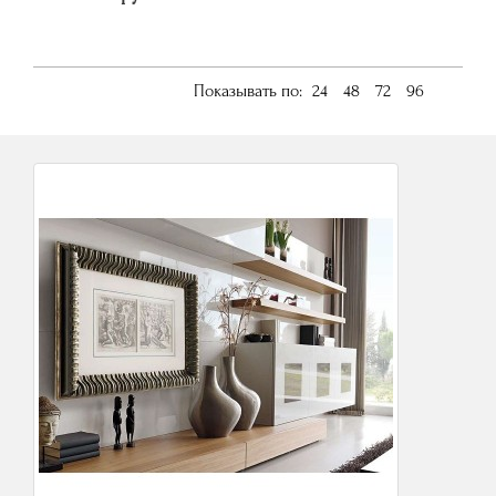
Показывать по:
24
48
72
96