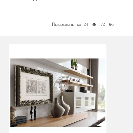
Показывать по:
24
48
72
96