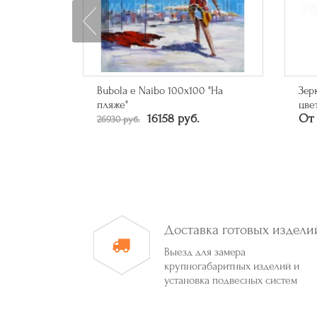
0 "Кольца"
Bubola e Naibo 100х100 "На
Зер
пляже"
цве
16158 руб.
От 
26930 руб.
Доставка готовых издели
Выезд для замера
крупногабаритных изделий и
установка подвесных систем