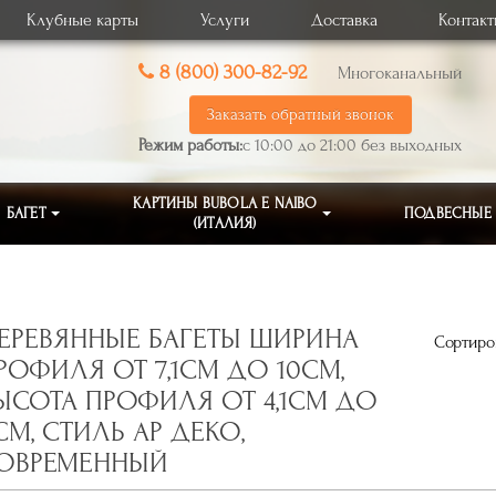
Клубные карты
Услуги
Доставка
Контак
8 (800) 300-82-92
Многоканальный
Заказать обратный звонок
Режим работы:
с 10:00 до 21:00 без выходных
КАРТИНЫ BUBOLA E NAIBO
БАГЕТ
ПОДВЕСНЫЕ
(ИТАЛИЯ)
ЕРЕВЯННЫЕ БАГЕТЫ ШИРИНА
Сортиров
РОФИЛЯ ОТ 7,1СМ ДО 10СМ,
ЫСОТА ПРОФИЛЯ ОТ 4,1СМ ДО
СМ, СТИЛЬ АР ДЕКО,
ОВРЕМЕННЫЙ