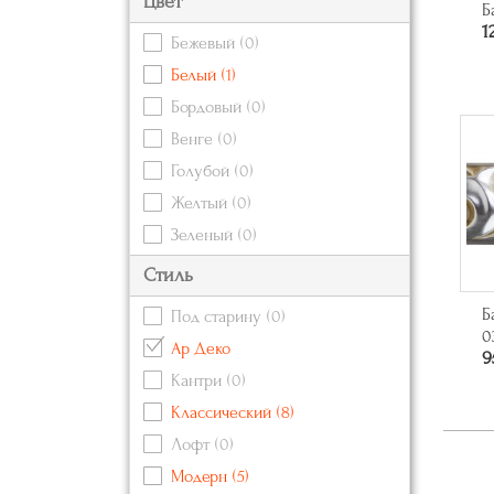
Цвет
Б
1
Бежевый
(0)
Белый
(1)
Бордовый
(0)
Венге
(0)
Голубой
(0)
Желтый
(0)
Зеленый
(0)
Золотой
(2)
Стиль
Коричневый
(2)
Б
Под старину
(0)
Красный
(1)
0
Ар Деко
9
Кремовый
(0)
Кантри
(0)
Оранжевый
(0)
Классический
(8)
Розовый
(0)
Лофт
(0)
Серебряный
(3)
Модерн
(5)
Серый
(0)