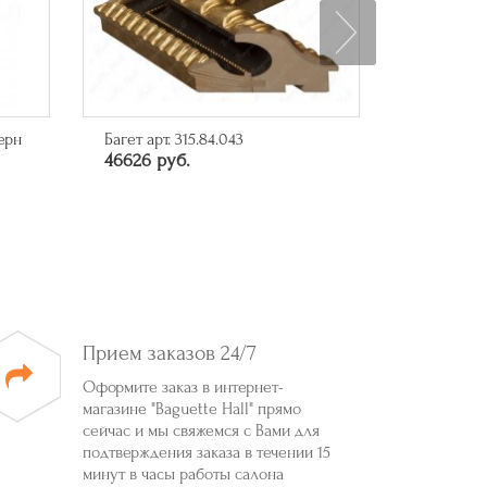
ерн
Багет арт. 315.84.043
Багет арт.
46626 руб.
10285 ру
Прием заказов 24/7
Оформите заказ в интернет-
магазине "Baguette Hall" прямо
сейчас и мы свяжемся с Вами для
подтверждения заказа в течении 15
минут в часы работы салона