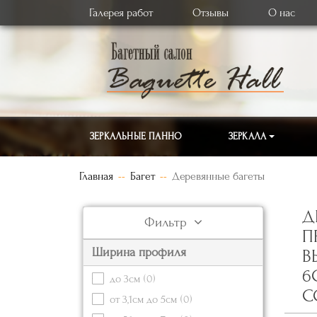
Галерея работ
Отзывы
О нас
ЗЕРКАЛЬНЫЕ ПАННО
ЗЕРКАЛА
Главная
Багет
Деревянные багеты
Д
Фильтр
П
Ширина профиля
В
6
до 3см
(0)
С
от 3,1см до 5см
(0)