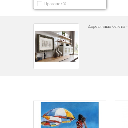
Прованс
(0)
Синий
(0)
Современный
Черный
(1)
Деревянные багеты - 