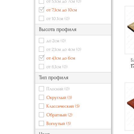
от 5,1см до 7см
(0)
от 7,1см до 10см
от 10.1см
(0)
Высота профиля
до 2см
(0)
от 2,1см до 4см
(0)
от 4,1см до 6см
Б
1
от 6,1см
(0)
Тип профиля
Плоский
(0)
Округлый
(3)
Классический
(5)
Обратный
(2)
Вогнутый
(5)