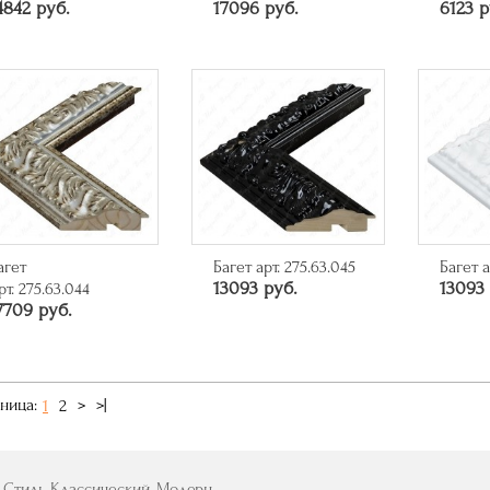
4842 руб.
17096 руб.
6123 р
агет
Багет арт. 275.63.045
Багет а
13093 руб.
13093 
рт. 275.63.044
7709 руб.
ница:
1
2
>
>|
 Стиль Классический, Модерн