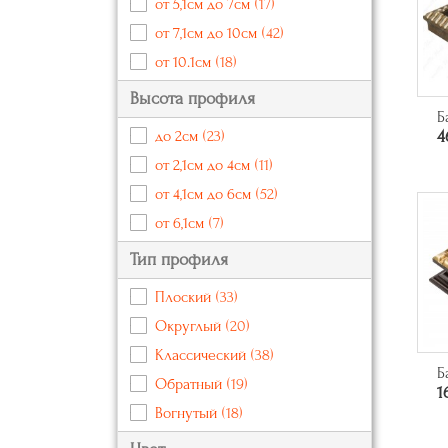
от 5,1см до 7см
(17)
от 7,1см до 10см
(42)
от 10.1см
(18)
Высота профиля
Б
до 2см
(23)
4
от 2,1см до 4см
(11)
от 4,1см до 6см
(52)
от 6,1см
(7)
Тип профиля
Плоский
(33)
Округлый
(20)
Классический
(38)
Б
Обратный
(19)
1
Вогнутый
(18)