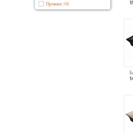
1
Прованс
(11)
Синий
(3)
Современный
(112)
Черный
(15)
Б
1