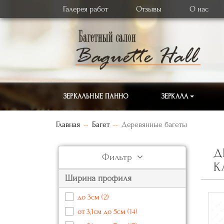
Галерея работ
Отзывы
О нас
ЗЕРКАЛЬНЫЕ ПАННО
ЗЕРКАЛА
Главная
Багет
Деревянные багеты
Д
Фильтр
К
Ширина профиля
до 3см
(2)
от 3,1см до 5см
(14)