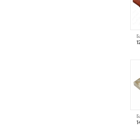
Б
1
Б
1