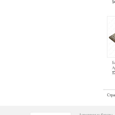
1
Б
А
1
Стра
Деревянные багеты -