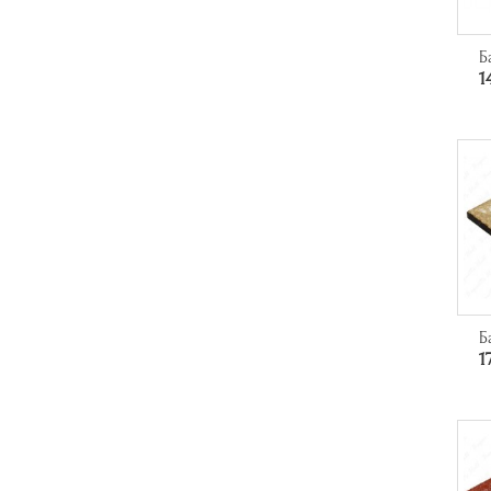
Б
1
Б
1