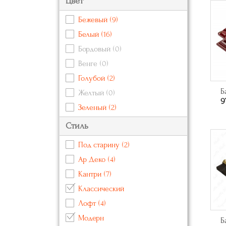
Цвет
Бежевый
(9)
Белый
(16)
Бордовый
(0)
Венге
(0)
Голубой
(2)
Б
Желтый
(0)
9
Зеленый
(2)
Золотой
(24)
Стиль
Коричневый
(6)
Под старину
(2)
Красный
(6)
Ар Деко
(4)
Кремовый
(0)
Кантри
(7)
Оранжевый
(3)
Классический
Розовый
(1)
Лофт
(4)
Серебряный
(26)
Модерн
Б
Серый
(2)