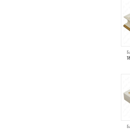
Б
1
Б