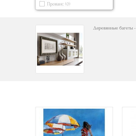
Прованс
(0)
Синий
(0)
Современный
Черный
Деревянные багеты -