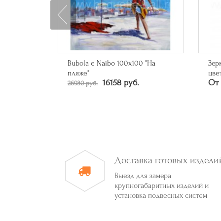
0 "На
Зеркало прямоугольное в багете
Зер
От 
цвета серебро
От 50790 руб.
Доставка готовых издели
Выезд для замера
крупногабаритных изделий и
установка подвесных систем