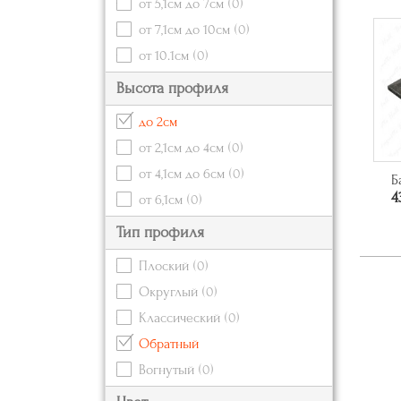
от 5,1см до 7см
(0)
от 7,1см до 10см
(0)
от 10.1см
(0)
Высота профиля
до 2см
от 2,1см до 4см
(0)
от 4,1см до 6см
(0)
Б
4
от 6,1см
(0)
Тип профиля
Плоский
(0)
Округлый
(0)
Классический
(0)
Обратный
Вогнутый
(0)