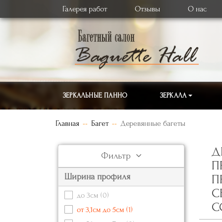
Галерея работ
Отзывы
О нас
ЗЕРКАЛЬНЫЕ ПАННО
ЗЕРКАЛА
Главная
Багет
Деревянные багеты
Д
Фильтр
П
Ширина профиля
П
С
до 3см
(0)
С
от 3,1см до 5см
(1)