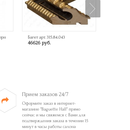
Багет арт. A-B110451
Арт-посте
10285 руб.
миллиард
6550 руб
Прием заказов 24/7
Оформите заказ в интернет-
магазине "Baguette Hall" прямо
сейчас и мы свяжемся с Вами для
подтверждения заказа в течении 15
минут в часы работы салона