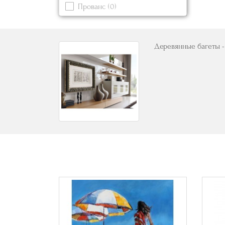
Прованс
(0)
Синий
(0)
Современный
Черный
Деревянные багеты -