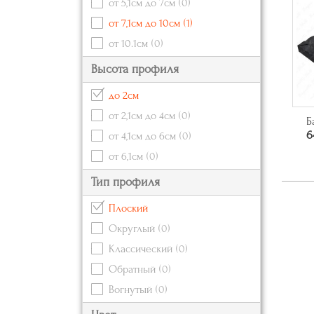
от 5,1см до 7см
(0)
от 7,1см до 10см
(1)
от 10.1см
(0)
Высота профиля
до 2см
от 2,1см до 4см
(0)
Б
6
от 4,1см до 6см
(0)
от 6,1см
(0)
Тип профиля
Плоский
Округлый
(0)
Классический
(0)
Обратный
(0)
Вогнутый
(0)