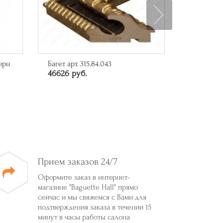
ерн
Багет арт. 315.84.043
Багет арт.
46626 руб.
10285 ру
Прием заказов 24/7
Оформите заказ в интернет-
магазине "Baguette Hall" прямо
сейчас и мы свяжемся с Вами для
подтверждения заказа в течении 15
минут в часы работы салона