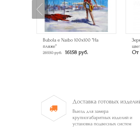
0 "Кольца"
Bubola e Naibo 100х100 "На
Зер
пляже"
цве
16158 руб.
От 
26930 руб.
Доставка готовых издели
Выезд для замера
крупногабаритных изделий и
установка подвесных систем