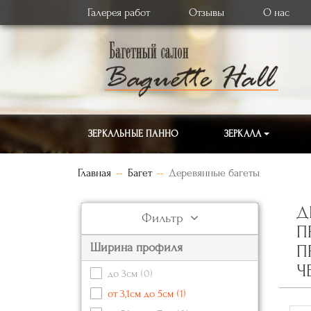
Галерея работ
Отзывы
О нас
ЗЕРКАЛЬНЫЕ ПАННО
ЗЕРКАЛА
Главная
Багет
Деревянные багеты
Д
Фильтр
П
Ширина профиля
П
Ч
до 3см
(0)
от 3,1см до 5см
(1)