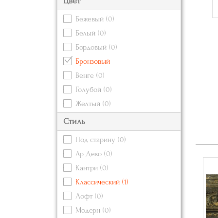
Цвет
Бежевый
(0)
Белый
(0)
Бордовый
(0)
Бронзовый
Венге
(0)
Голубой
(0)
Желтый
(0)
Зеленый
(0)
Стиль
Золотой
(0)
Под старину
(0)
Коричневый
(0)
Ар Деко
(0)
Красный
(0)
Кантри
(0)
Кремовый
(0)
Классический
(1)
Оранжевый
(0)
Лофт
(0)
Розовый
(0)
Модерн
(0)
Серебряный
(0)