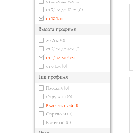
от 5,1см до 7см
(0)
от 7,1см до 10см
(0)
от 10.1см
Высота профиля
до 2см
(0)
от 2,1см до 4см
(0)
от 4,1см до 6см
от 6,1см
(0)
Тип профиля
Плоский
(0)
Округлый
(0)
Классический
(1)
Обратный
(0)
Вогнутый
(0)