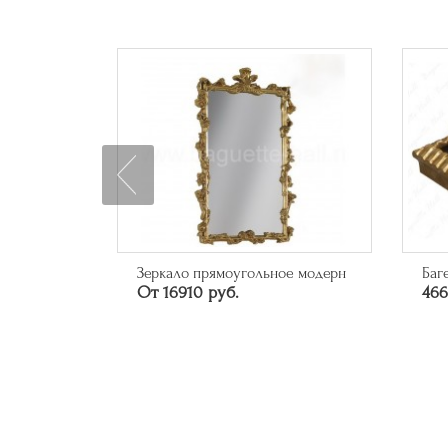
ное модерн
Багет арт. 315.84.043
Ба
46626 руб.
10