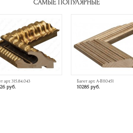
САМЫЕ ПОПУЛЯРНЫЕ
гет арт. A-B110451
Арт-постер "Мой первый
285 руб.
миллиард"
6550 руб.