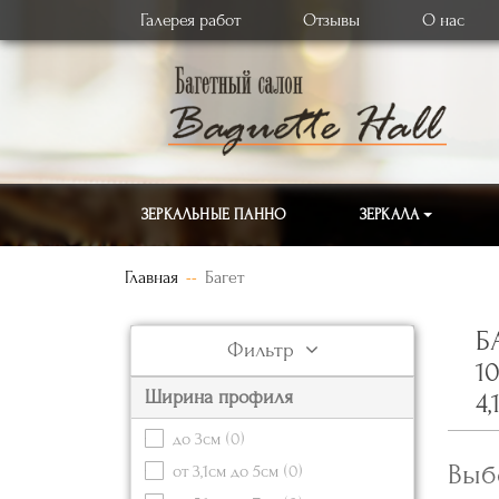
Галерея работ
Отзывы
О нас
ЗЕРКАЛЬНЫЕ ПАННО
ЗЕРКАЛА
Главная
Багет
Б
Фильтр
1
Ширина профиля
4
до 3см
(0)
Выб
от 3,1см до 5см
(0)