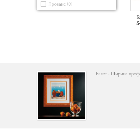
Прованс
(0)
Серый
(0)
Современный
(0)
Синий
(0)
Б
5
Черный
(0)
Багет - Ширина профи