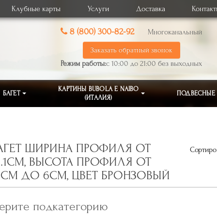
Клубные карты
Услуги
Доставка
Контак
8 (800) 300-82-92
Многоканальный
Заказать обратный звонок
Режим работы:
с 10:00 до 21:00 без выходных
КАРТИНЫ BUBOLA E NAIBO
БАГЕТ
ПОДВЕСНЫЕ
(ИТАЛИЯ)
АГЕТ ШИРИНА ПРОФИЛЯ ОТ
Сортиров
0.1СМ, ВЫСОТА ПРОФИЛЯ ОТ
,1СМ ДО 6СМ, ЦВЕТ БРОНЗОВЫЙ
ерите подкатегорию