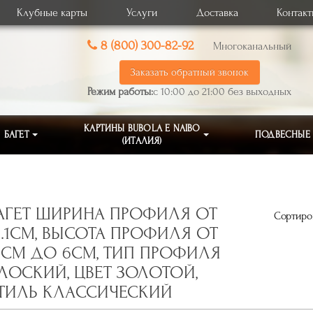
Клубные карты
Услуги
Доставка
Контак
8 (800) 300-82-92
Многоканальный
Заказать обратный звонок
Режим работы:
с 10:00 до 21:00 без выходных
КАРТИНЫ BUBOLA E NAIBO
БАГЕТ
ПОДВЕСНЫЕ
(ИТАЛИЯ)
АГЕТ ШИРИНА ПРОФИЛЯ ОТ
Сортиров
0.1СМ, ВЫСОТА ПРОФИЛЯ ОТ
,1СМ ДО 6СМ, ТИП ПРОФИЛЯ
ЛОСКИЙ, ЦВЕТ ЗОЛОТОЙ,
ТИЛЬ КЛАССИЧЕСКИЙ