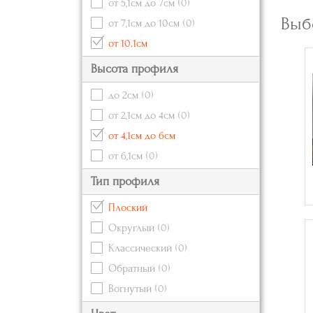
от 5,1см до 7см
(0)
Выб
от 7,1см до 10см
(0)
от 10.1см
Высота профиля
до 2см
(0)
от 2,1см до 4см
(0)
от 4,1см до 6см
от 6,1см
(0)
Тип профиля
Плоский
Округлый
(0)
Классический
(0)
Обратный
(0)
Вогнутый
(0)