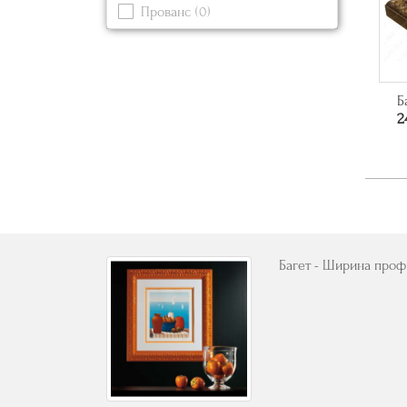
Прованс
(0)
Серый
(0)
Современный
(0)
Синий
(0)
Черный
(1)
Б
2
Багет - Ширина профи