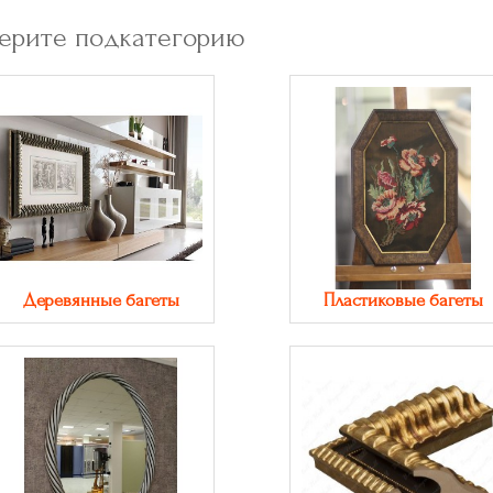
ерите подкатегорию
Деревянные багеты
Пластиковые багеты