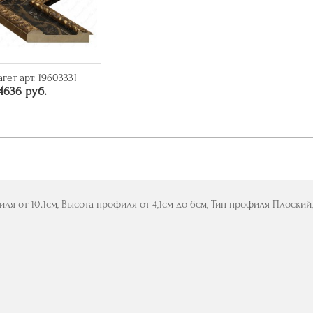
агет арт. 19603331
4636 руб.
ля от 10.1см, Высота профиля от 4,1см до 6см, Тип профиля Плоский