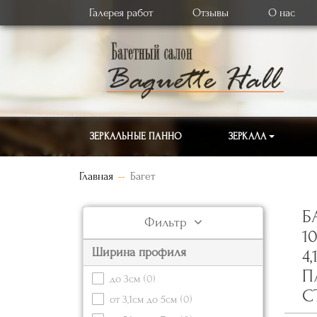
Галерея работ
Отзывы
О нас
ЗЕРКАЛЬНЫЕ ПАННО
ЗЕРКАЛА
Главная
Багет
Б
Фильтр
1
Ширина профиля
4
П
до 3см
(0)
С
от 3,1см до 5см
(0)