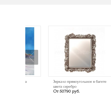
0 "На
Зеркало прямоугольное в багете
Зер
От 
цвета серебро
От 50790 руб.