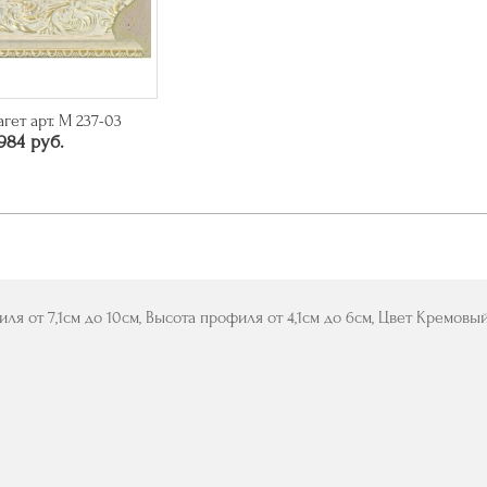
агет арт. M 237-03
984 руб.
ля от 7,1см до 10см, Высота профиля от 4,1см до 6см, Цвет Кремовы