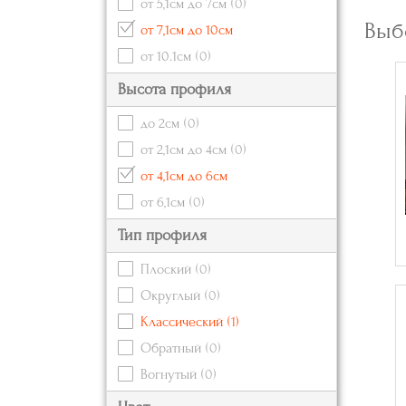
от 5,1см до 7см
(0)
Выб
от 7,1см до 10см
от 10.1см
(0)
Высота профиля
до 2см
(0)
от 2,1см до 4см
(0)
от 4,1см до 6см
от 6,1см
(0)
Тип профиля
Плоский
(0)
Округлый
(0)
Классический
(1)
Обратный
(0)
Вогнутый
(0)