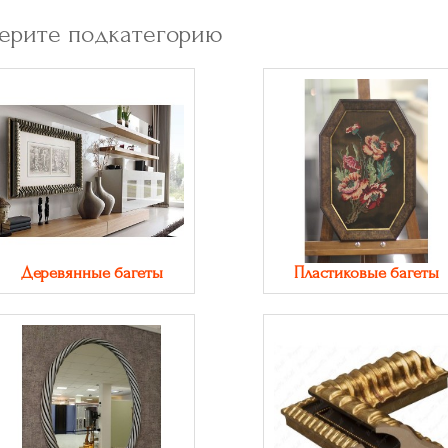
ерите подкатегорию
Деревянные багеты
Пластиковые багеты