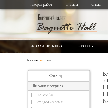
Галерея работ
Отзывы
О нас
ЗЕРКАЛЬНЫЕ ПАННО
ЗЕРКАЛА
Главная
Багет
Б
Фильтр
7
Ширина профиля
П
Ц
до 3см
(0)
К
от 3,1см до 5см
(0)