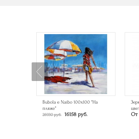
0 "Кольца"
Bubola e Naibo 100х100 "На
Зер
пляже"
цве
16158 руб.
От 
26930 руб.