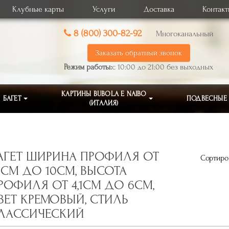
Клубные карты
Услуги
Доставка
Контак
8 (800) 300-82-92
Многоканальный
Заказать обратный звонок
Режим работы:
с 10:00 до 21:00 без выходных
КАРТИНЫ BUBOLA E NAIBO
БАГЕТ
ПОДВЕСНЫЕ
(ИТАЛИЯ)
АГЕТ ШИРИНА ПРОФИЛЯ ОТ
Сортиров
,1СМ ДО 10СМ, ВЫСОТА
РОФИЛЯ ОТ 4,1СМ ДО 6СМ,
ВЕТ КРЕМОВЫЙ, СТИЛЬ
ЛАССИЧЕСКИЙ