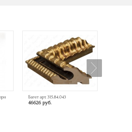
ерн
Багет арт. 315.84.043
Багет арт.
46626 руб.
10285 ру