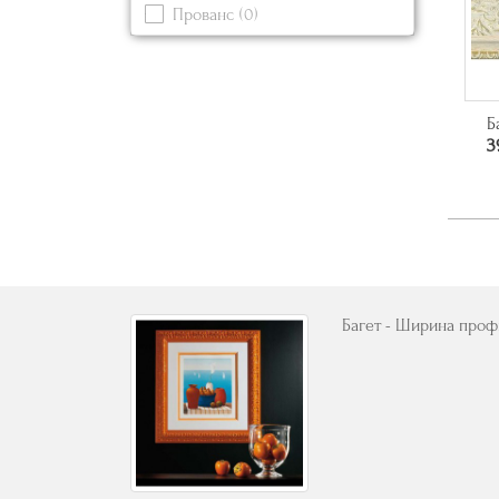
Прованс
(0)
Серый
(0)
Современный
(0)
Синий
(0)
Черный
(0)
Б
3
Багет - Ширина профи