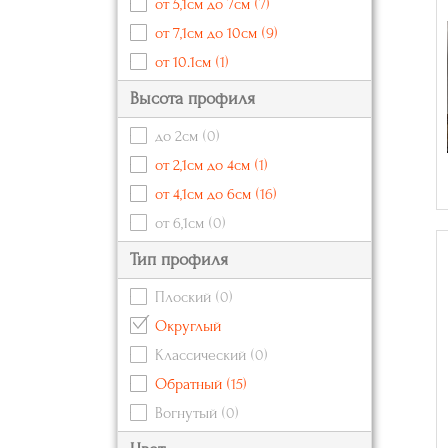
от 5,1см до 7см
(7)
от 7,1см до 10см
(9)
от 10.1см
(1)
Высота профиля
до 2см
(0)
от 2,1см до 4см
(1)
от 4,1см до 6см
(16)
от 6,1см
(0)
Тип профиля
Плоский
(0)
Округлый
Классический
(0)
Обратный
(15)
Вогнутый
(0)