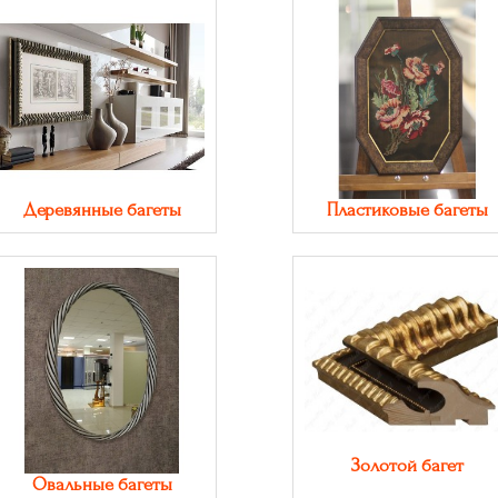
Деревянные багеты
Пластиковые багеты
Золотой багет
Овальные багеты