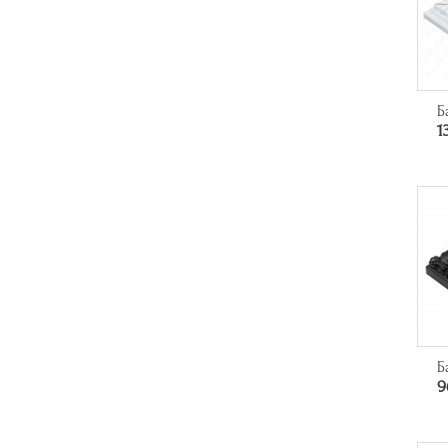
Б
1
Б
9