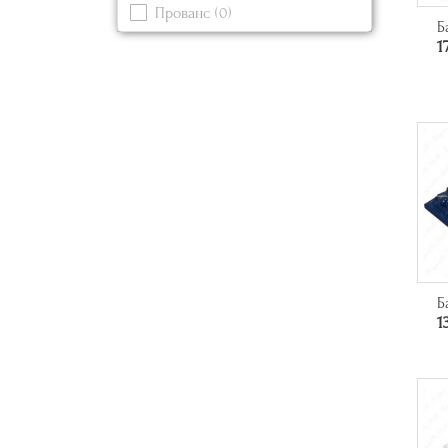
Прованс
(0)
Серый
(0)
Б
Современный
1
Синий
(2)
Черный
(3)
Б
1