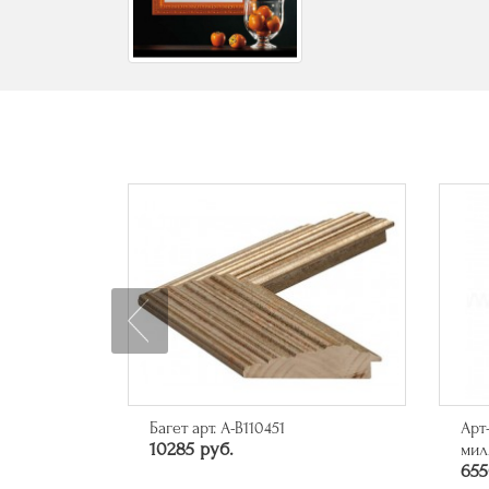
Багет арт. A-B110451
Арт
10285 руб.
мил
655