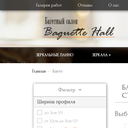
Галерея работ
Отзывы
О нас
ЗЕРКАЛЬНЫЕ ПАННО
ЗЕРКАЛА
Главная
Багет
Б
Фильтр
С
Ширина профиля
Выб
до 3см
(0)
от 3,1см до 5см
(0)