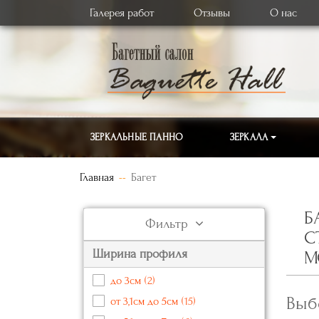
Галерея работ
Отзывы
О нас
ЗЕРКАЛЬНЫЕ ПАННО
ЗЕРКАЛА
Главная
Багет
Б
Фильтр
С
Ширина профиля
М
до 3см
(2)
Выб
от 3,1см до 5см
(15)