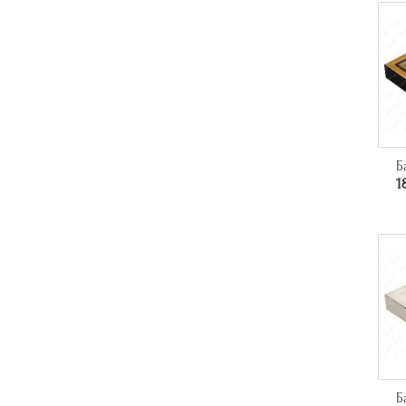
Б
1
Б