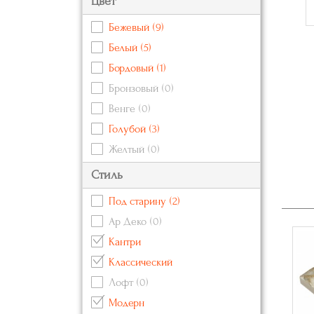
Цвет
Бежевый
(9)
Белый
(5)
Бордовый
(1)
Бронзовый
(0)
Венге
(0)
Голубой
(3)
Желтый
(0)
Зеленый
(1)
Стиль
Золотой
(13)
Под старину
(2)
Коричневый
(4)
Ар Деко
(0)
Красный
(1)
Кантри
Кремовый
(2)
Классический
Оранжевый
(2)
Лофт
(0)
Розовый
(0)
Модерн
Серебряный
(10)