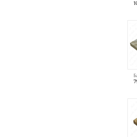
1
Б
7