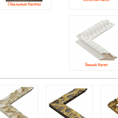
Овальные багеты
Белый багет