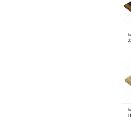
Б
2
Б
1