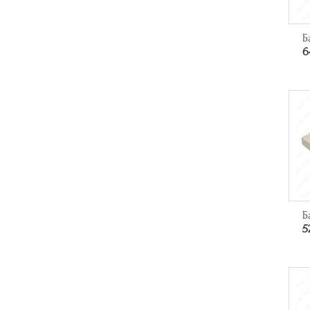
Б
6
Б
5