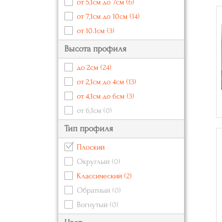
от 5,1см до 7см
(6)
от 7,1см до 10см
(14)
от 10.1см
(3)
Высота профиля
до 2см
(24)
от 2,1см до 4см
(13)
от 4,1см до 6см
(3)
от 6,1см
(0)
Тип профиля
Плоский
Округлый
(0)
Классический
(2)
Обратный
(0)
Вогнутый
(0)