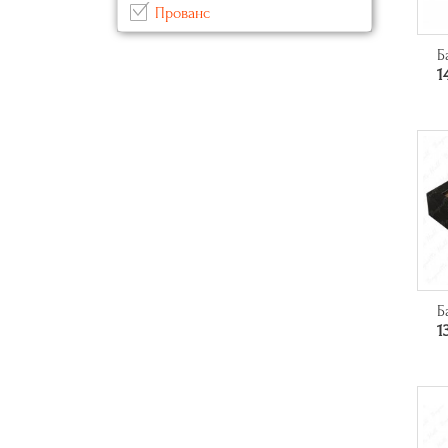
Прованс
Серый
(1)
Современный
(30)
Синий
(1)
Б
1
Черный
(7)
Б
1