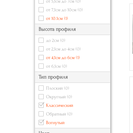
от 5,1см до 7см
(0)
от 7,1см до 10см
(0)
от 10.1см
(1)
Высота профиля
до 2см
(0)
от 2,1см до 4см
(0)
от 4,1см до 6см
(1)
от 6,1см
(0)
Тип профиля
Плоский
(0)
Округлый
(0)
Классический
Обратный
(0)
Вогнутый