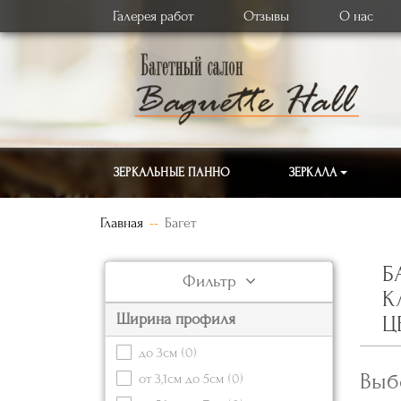
Галерея работ
Отзывы
О нас
ЗЕРКАЛЬНЫЕ ПАННО
ЗЕРКАЛА
Главная
Багет
Б
Фильтр
К
Ширина профиля
Ц
до 3см
(0)
Выб
от 3,1см до 5см
(0)