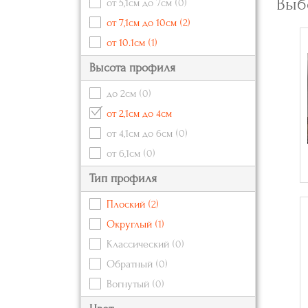
Выб
от 5,1см до 7см
(0)
от 7,1см до 10см
(2)
от 10.1см
(1)
Высота профиля
до 2см
(0)
от 2,1см до 4см
от 4,1см до 6см
(0)
от 6,1см
(0)
Тип профиля
Плоский
(2)
Округлый
(1)
Классический
(0)
Обратный
(0)
Вогнутый
(0)