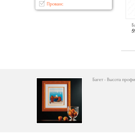
Прованс
Серый
(0)
Современный
(1)
Синий
(0)
Б
Черный
(0)
5
Багет - Высота профи