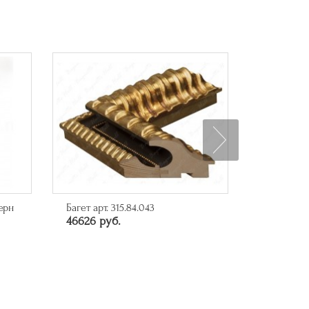
ерн
Багет арт. 315.84.043
Багет арт.
46626 руб.
10285 ру