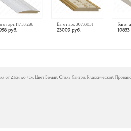
агет арт. 117.33.286
Багет арт. 30733051
Багет а
958 руб.
23009 руб.
10833 
ля от 2,1см до 4см, Цвет Белый, Стиль Кантри, Классический, Прован