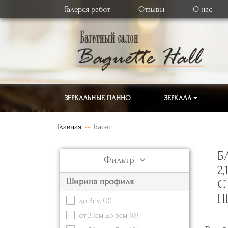
Галерея работ
Отзывы
О нас
ЗЕРКАЛЬНЫЕ ПАННО
ЗЕРКАЛА
Главная
Багет
Б
Фильтр
2
Ширина профиля
С
П
до 3см
(0)
от 3,1см до 5см
(0)