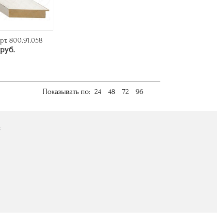
рт. 800.91.058
руб.
Показывать по:
24
48
72
96
с