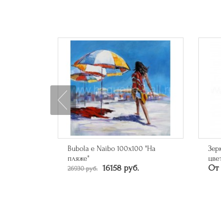
0 "Кольца"
Bubola e Naibo 100х100 "На
Зер
пляже"
цве
16158 руб.
От 
26930 руб.