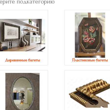
ерите подкатегорию
Деревянные багеты
Пластиковые багеты