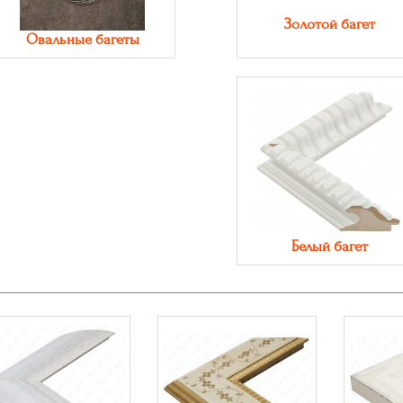
Золотой багет
Овальные багеты
Белый багет