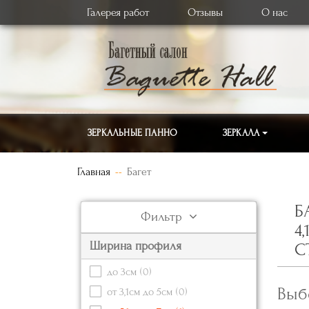
Галерея работ
Отзывы
О нас
ЗЕРКАЛЬНЫЕ ПАННО
ЗЕРКАЛА
Главная
Багет
Б
Фильтр
4
Ширина профиля
С
до 3см
(0)
Выб
от 3,1см до 5см
(0)