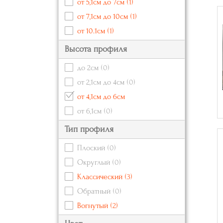
от 5,1см до 7см
(1)
от 7,1см до 10см
(1)
от 10.1см
(1)
Высота профиля
до 2см
(0)
от 2,1см до 4см
(0)
от 4,1см до 6см
от 6,1см
(0)
Тип профиля
Плоский
(0)
Округлый
(0)
Классический
(3)
Обратный
(0)
Вогнутый
(2)