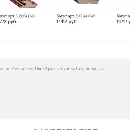
агет арт. 338.64.046
Багет арт. 390.44.046
Багет а
772 руб.
14412 руб.
12717 
ля от 4,1см до 6см, Цвет Красный, Стиль Современный