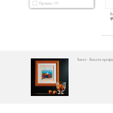
Прованс
(0)
Серый
(0)
Современный
Синий
(0)
Б
9
Черный
(0)
Багет - Высота профи