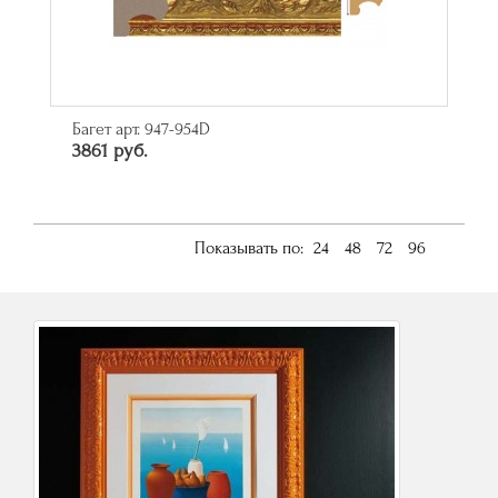
Багет арт. 947-954D
3861 руб.
Показывать по:
24
48
72
96