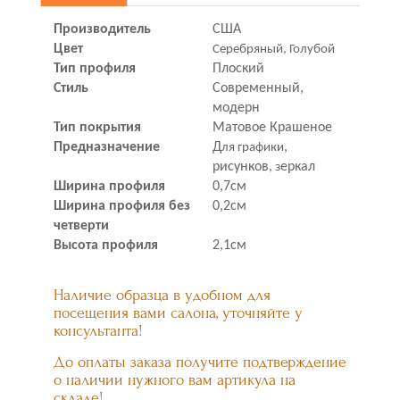
Производитель
США
Цвет
Серебряный, Голубой
Тип профиля
Плоский
Стиль
Современный,
модерн
Тип покрытия
Матовое Крашеное
Предназначение
Д
,
ля графики
рисунков
еркал
, з
Ширина профиля
0,7см
Ширина профиля без
0,2см
четверти
Высота профиля
2,1
см
Наличие образца в удобном для
посещения вами салона, уточняйте у
консультанта!
До оплаты заказа получите подтверждение
о наличии нужного вам артикула на
складе!