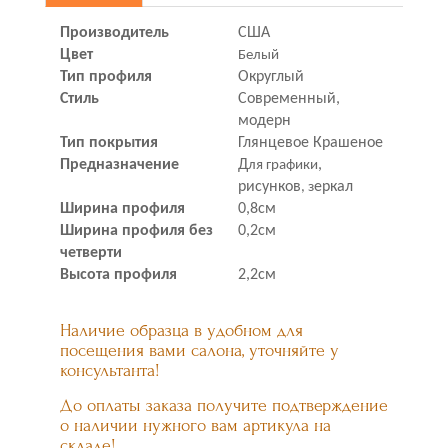
Производитель
США
Цвет
Белый
Тип профиля
Округлый
Стиль
Современный,
модерн
Тип покрытия
Глянцевое Крашеное
Предназначение
Д
,
ля графики
рисунков
еркал
, з
Ширина профиля
0,8см
Ширина профиля без
0,2см
четверти
Высота профиля
2,2
см
Наличие образца в удобном для
посещения вами салона, уточняйте у
консультанта!
До оплаты заказа получите подтверждение
о наличии нужного вам артикула на
складе!