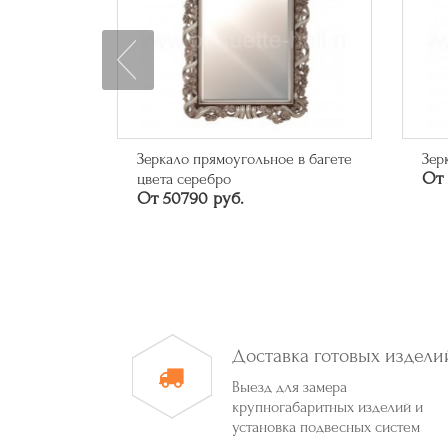
0 "На
Зеркало прямоугольное в багете
Зер
От 
цвета серебро
От 50790 руб.
Доставка готовых издели
Выезд для замера
крупногабаритных изделий и
установка подвесных систем