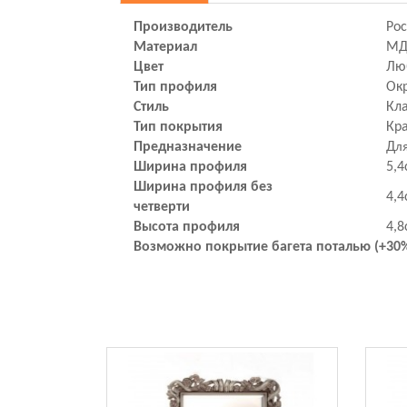
Производитель
Ро
Материал
М
Цвет
Лю
Тип профиля
Ок
Стиль
Кл
Тип покрытия
Кр
Предназначение
Д
ля
Ширина профиля
5,4
Ширина профиля без
4,4
четверти
Высота профиля
4,8
Возможно покрытие багета поталью (+30%