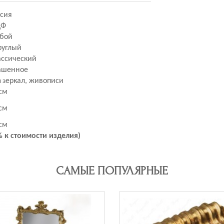
ссия
ДФ
бой
руглый
ассический
ашенное
еркал, живописи
 з
см
см
см
 к стоимости изделия)
САМЫЕ ПОПУЛЯРНЫЕ