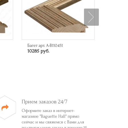
Багет арт. A-B110451
Арт-посте
10285 руб.
миллиард
6550 руб
Прием заказов 24/7
Оформите заказ в интернет-
магазине "Baguette Hall" прямо
сейчас и мы свяжемся с Вами для
подтверждения заказа в течении 15