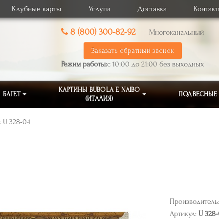
Клубные карты
Услуги
Доставка
Контак
8 (800) 300-82-92
Многоканальный
Заказать обратный звонок
Режим работы:
с 10:00 до 21:00 без выходных
КАРТИНЫ BUBOLA E NAIBO
БАГЕТ
ПОДВЕСНЫЕ
(ИТАЛИЯ)
. U 328-04
Производитель
Артикул:
U 328-