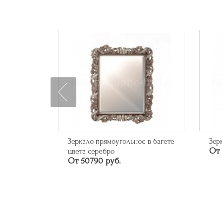
0 "На
Зеркало прямоугольное в багете
Зер
От 
цвета серебро
От 50790 руб.