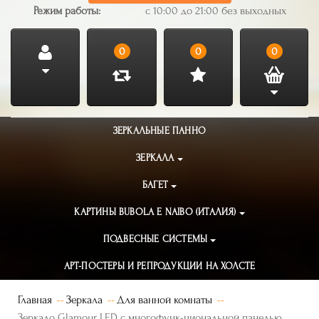
Режим работы:
с 10:00 до 21:00 без выходных
0
0
0
ЗЕРКАЛЬНЫЕ ПАННО
ЗЕРКАЛА
БАГЕТ
КАРТИНЫ BUBOLA E NAIBO (ИТАЛИЯ)
ПОДВЕСНЫЕ СИСТЕМЫ
АРТ-ПОСТЕРЫ И РЕПРОДУКЦИИ НА ХОЛСТЕ
Главная
Зеркала
Для ванной комнаты
Зеркало Glamour LED с многофунк-циональной панелью