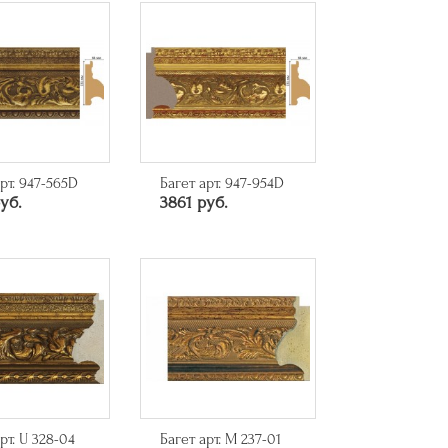
рт. 947-565D
Багет арт. 947-954D
уб.
3861 руб.
рт. U 328-04
Багет арт. M 237-01