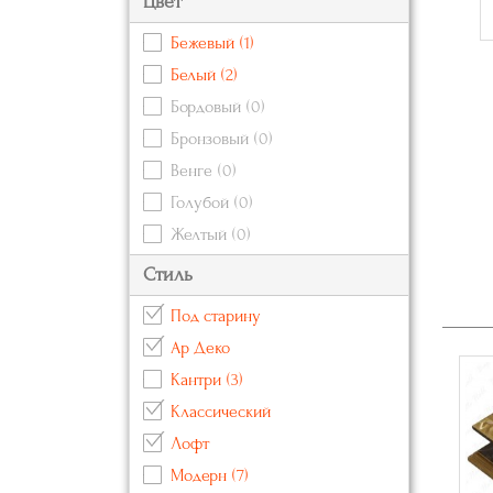
Цвет
Бежевый
(1)
Белый
(2)
Бордовый
(0)
Бронзовый
(0)
Венге
(0)
Голубой
(0)
Желтый
(0)
Зеленый
(0)
Стиль
Золотой
Под старину
Коричневый
(1)
Ар Деко
Красный
(0)
Кантри
(3)
Кремовый
(0)
Классический
Оранжевый
(0)
Лофт
Розовый
(0)
Модерн
(7)
Серебряный
(0)