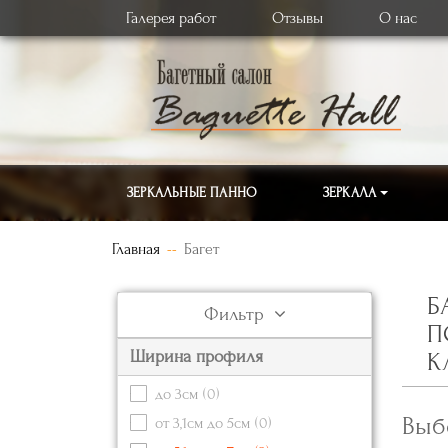
Галерея работ
Отзывы
О нас
ЗЕРКАЛЬНЫЕ ПАННО
ЗЕРКАЛА
Главная
Багет
Б
Фильтр
П
Ширина профиля
К
до 3см
(0)
Выб
от 3,1см до 5см
(0)