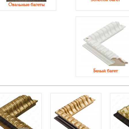
Овальные багеты
Белый багет