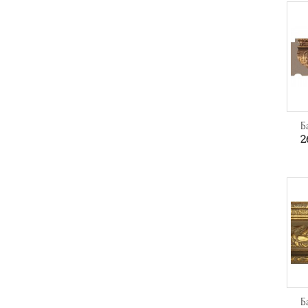
Б
2
Б