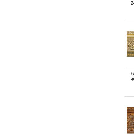
2
Б
3