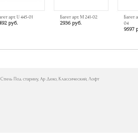
агет арт. U 445-01
Багет арт. M 241-02
Багет а
492 руб.
2936 руб.
04
9597 
, Стиль Под старину, Ар Деко, Классический, Лофт