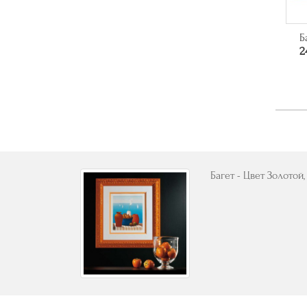
Б
2
Багет - Цвет Золотой