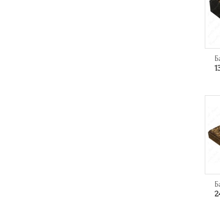
Б
1
Б
2