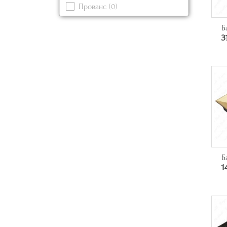
Прованс
(0)
Серый
(0)
Современный
(5)
Синий
(0)
Б
3
Черный
(4)
Б
1