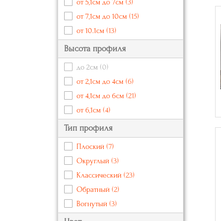
от 5,1см до 7см
(3)
от 7,1см до 10см
(15)
от 10.1см
(13)
Высота профиля
до 2см
(0)
от 2,1см до 4см
(6)
от 4,1см до 6см
(21)
от 6,1см
(4)
Тип профиля
Плоский
(7)
Округлый
(3)
Классический
(23)
Обратный
(2)
Вогнутый
(3)