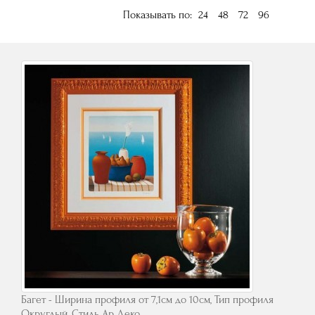
Показывать по:
24
48
72
96
Багет - Ширина профиля от 7,1см до 10см, Тип профиля
Округлый, Стиль Ар Деко