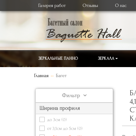
Галерея работ
Отзывы
О нас
ЗЕРКАЛЬНЫЕ ПАННО
ЗЕРКАЛА
Главная
Багет
Б
Фильтр
4
Ширина профиля
С
К
до 3см
(0)
от 3,1см до 5см
(0)