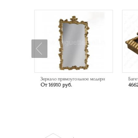
ое модерн
Багет арт. 315.84.043
Баге
46626 руб.
102