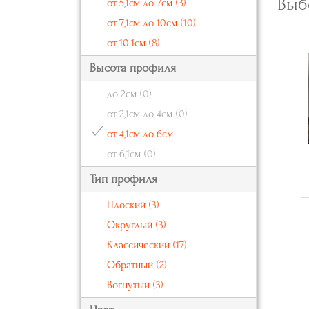
Выб
от 5,1см до 7см
(3)
от 7,1см до 10см
(10)
от 10.1см
(8)
Высота профиля
до 2см
(0)
от 2,1см до 4см
(0)
от 4,1см до 6см
от 6,1см
(0)
Тип профиля
Плоский
(3)
Округлый
(3)
Классический
(17)
Обратный
(2)
Вогнутый
(3)