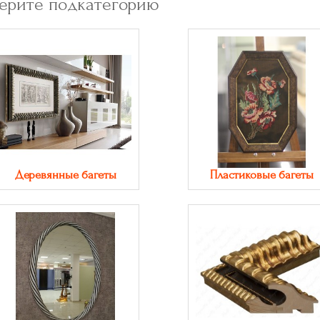
ерите подкатегорию
Деревянные багеты
Пластиковые багеты