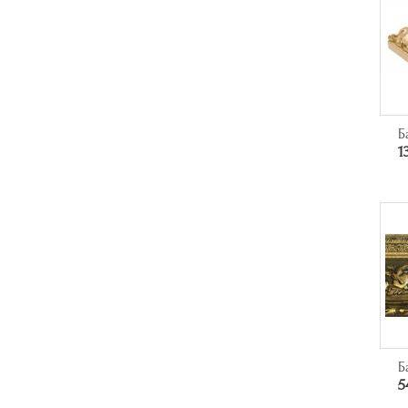
Б
1
Б
5