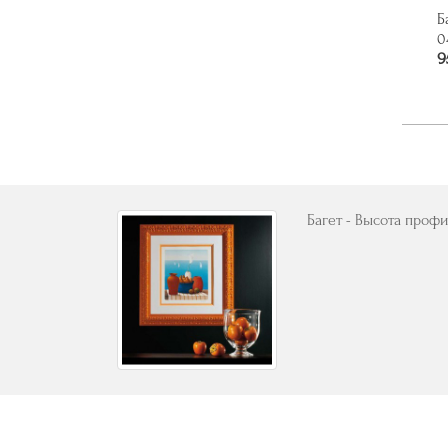
Б
0
9
Багет - Высота профи