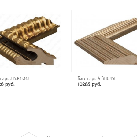
т арт. A-B110451
Арт-постер "Мой первый
85 руб.
миллиард"
6550 руб.