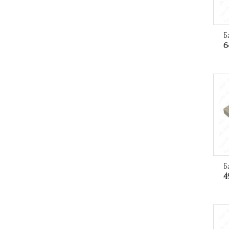
Б
6
Б
4