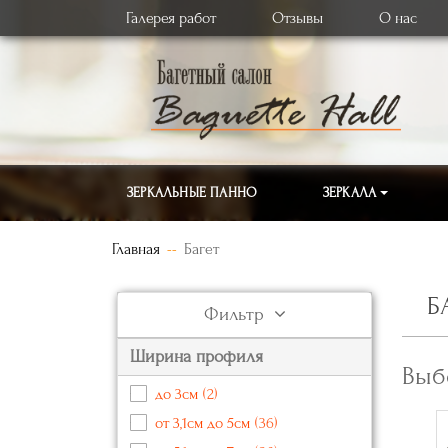
Галерея работ
Отзывы
О нас
ЗЕРКАЛЬНЫЕ ПАННО
ЗЕРКАЛА
Главная
Багет
Б
Фильтр
Ширина профиля
Выб
до 3см
(2)
от 3,1см до 5см
(36)