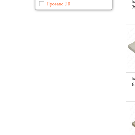
Б
Прованс
(11)
7
Серый
(11)
Современный
(113)
Синий
(4)
Черный
(31)
Б
6