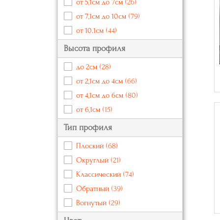
от 5,1см до 7см
(26)
от 7,1см до 10см
(79)
от 10.1см
(44)
Высота профиля
до 2см
(28)
от 2,1см до 4см
(66)
от 4,1см до 6см
(80)
от 6,1см
(15)
Тип профиля
Плоский
(68)
Округлый
(21)
Классический
(74)
Обратный
(39)
Вогнутый
(29)