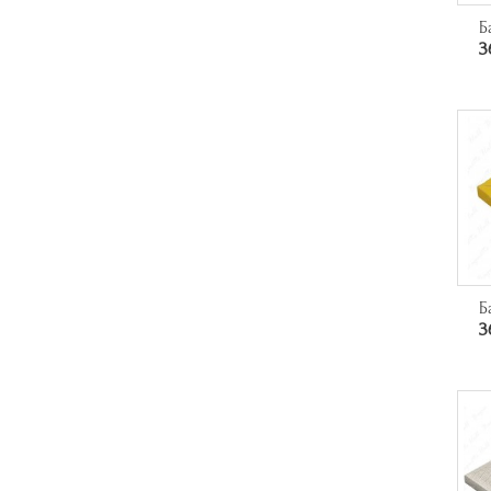
Б
3
Б
3