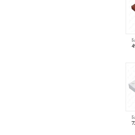
Б
4
Б
7