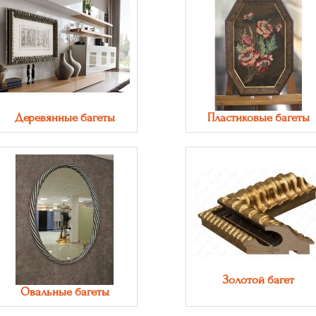
Деревянные багеты
Пластиковые багеты
Золотой багет
Овальные багеты